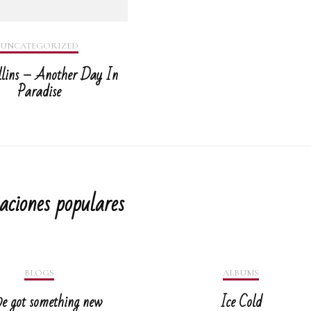
UNCATEGORIZED
llins – Another Day In
Paradise
aciones populares
BLOGS
ALBUMS
e got something new
Ice Cold