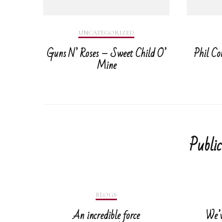
UNCATEGORIZED
Guns N’ Roses – Sweet Child O’
Phil Co
Mine
Public
BLOGS
An incredible force
We’v