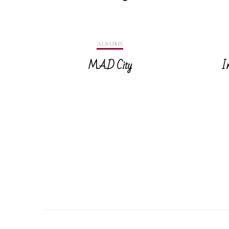
ALBUMS
M.A.D City
I