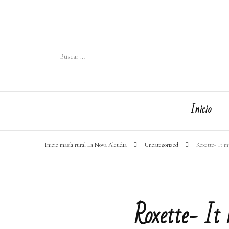
Buscar:
Inicio
Inicio masía rural La Nova Alcudia
Uncategorized
Roxette- It m
Roxette- It