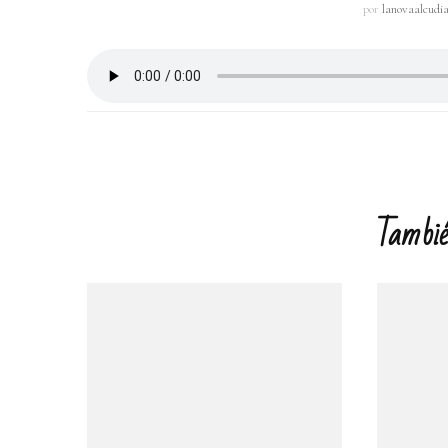
por
lanovaalcudi
Navegación
de
entradas
También