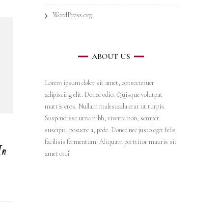
WordPress.org
ABOUT US
Lorem ipsum dolor sit amet, consectetuer
adipiscing elit. Donec odio. Quisque volutpat
mattis eros. Nullam malesuada erat ut turpis.
Suspendisse urna nibh, viverra non, semper
suscipit, posuere a, pede. Donec nec justo eget felis
facilisis fermentum. Aliquam porttitor mauris sit
In
amet orci.