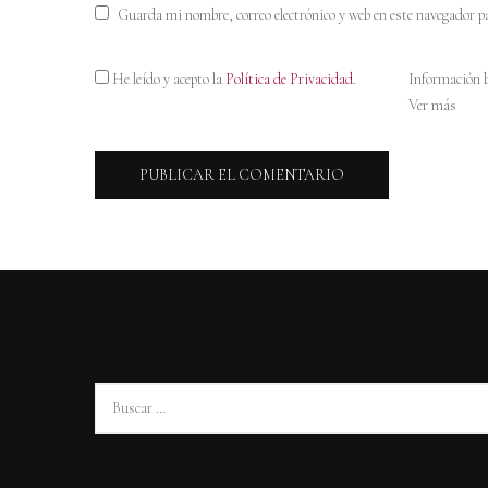
Guarda mi nombre, correo electrónico y web en este navegador p
He leído y acepto la
Política de Privacidad
.
Información b
Ver más
Buscar: