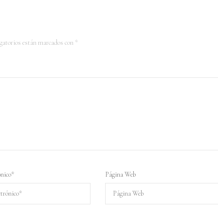
gatorios están marcados con
*
ónico
*
Página Web