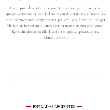
Lorem ipsum dolor sit amet, consectetuer adipiscing elit. Donec odio.
Quisque volutpat mattis eros. Nullam malesuada erat ut turpis. Suspendisse
urna nibh, viverra non, semper suscipit, posuere a, pede. Donec nec justo eget
felis facilisis fermentum. Aliquam porttitor mauris sit amet orci. Aenean
dignissim pellentesque felis. Morbi in sem quis dui placerat ornare.
Pellentesque odio …
ENTRADAS RECIENTES