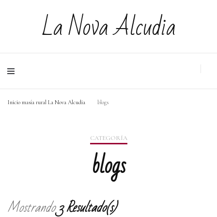
La Nova Alcudia
Inicio masía rural La Nova Alcudia
blogs
CATEGORÍA
blogs
Mostrando
3 Resultado(s)