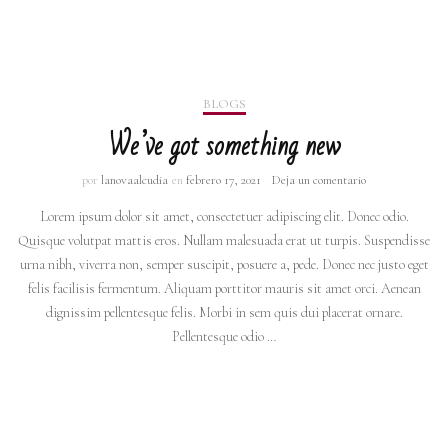
BLOGS
We’ve got something new
por
lanovaalcudia
en
febrero 17, 2021
Deja un comentario
Lorem ipsum dolor sit amet, consectetuer adipiscing elit. Donec odio.
Quisque volutpat mattis eros. Nullam malesuada erat ut turpis. Suspendisse
urna nibh, viverra non, semper suscipit, posuere a, pede. Donec nec justo eget
felis facilisis fermentum. Aliquam porttitor mauris sit amet orci. Aenean
dignissim pellentesque felis. Morbi in sem quis dui placerat ornare.
Pellentesque odio …