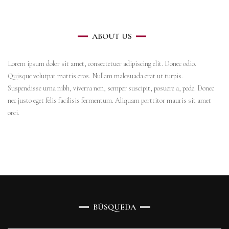
ABOUT US
Lorem ipsum dolor sit amet, consectetuer adipiscing elit. Donec odio.
Quisque volutpat mattis eros. Nullam malesuada erat ut turpis.
Suspendisse urna nibh, viverra non, semper suscipit, posuere a, pede. Donec
nec justo eget felis facilisis fermentum. Aliquam porttitor mauris sit amet
orci.
BÚSQUEDA