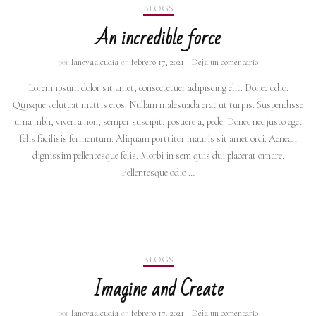
BLOGS
An incredible force
por
lanovaalcudia
en
febrero 17, 2021
Deja un comentario
Lorem ipsum dolor sit amet, consectetuer adipiscing elit. Donec odio.
Quisque volutpat mattis eros. Nullam malesuada erat ut turpis. Suspendisse
urna nibh, viverra non, semper suscipit, posuere a, pede. Donec nec justo eget
felis facilisis fermentum. Aliquam porttitor mauris sit amet orci. Aenean
dignissim pellentesque felis. Morbi in sem quis dui placerat ornare.
Pellentesque odio …
BLOGS
Imagine and Create
por
lanovaalcudia
en
febrero 17, 2021
Deja un comentario