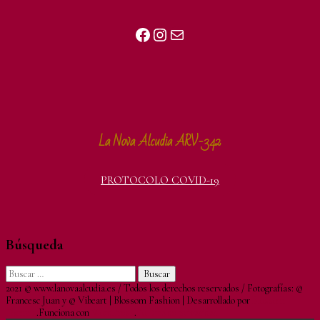
La Nova Alcudia ARV-342
PROTOCOLO COVID-19
Búsqueda
2021 © www.lanovaalcudia.es / Todos los derechos reservados / Fotografías: ©
Francesc Juan y © Vibeart |
Blossom Fashion | Desarrollado por
Blossom
Themes
.Funciona con
WordPress
.
Política de privacidad