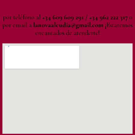
por teléfono al
+34 609 609 291 / +34 962 222 317
o
por email a
lanovaalcudia@gmail.com
¡Estaremos
encantados de atenderte!